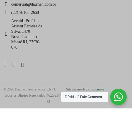
comercial@daumen.com.br
(22) 98108-2668
Avenida Prefeito
Aristeu Ferreira da
Silva, 1470
Novo Cavaleiro -
Macaé RJ, 27930-
070
© 2026 Daumen Treinamentos.
CNPJ:
Site desenvolvido por
Grove
Política de
Todos os Direitos Reservados.
46.289.848/0001-
Dúvidas?
Fale Conosco
Privacidade
83