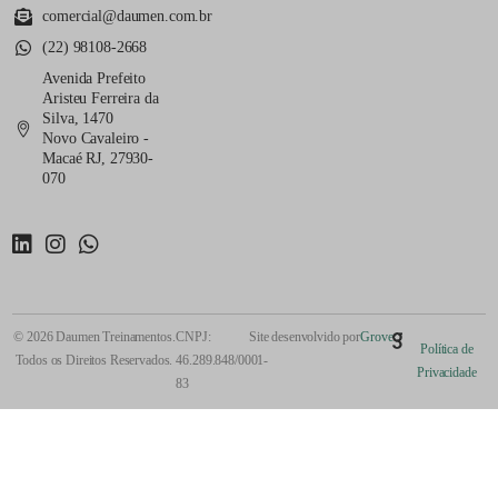
comercial@daumen.com.br
(22) 98108-2668
Avenida Prefeito
Aristeu Ferreira da
Silva, 1470
Novo Cavaleiro -
Macaé RJ, 27930-
070
© 2026 Daumen Treinamentos.
CNPJ:
Site desenvolvido por
Grove
Política de
Todos os Direitos Reservados.
46.289.848/0001-
Privacidade
83