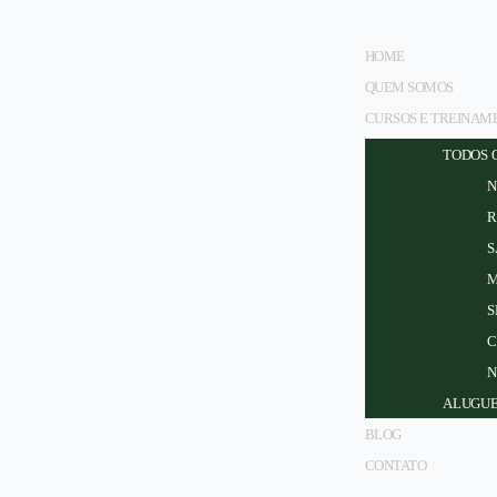
HOME
QUEM SOMOS
CURSOS E TREINAM
TODOS 
N
R
S
M
S
C
N
ALUGUE
BLOG
CONTATO