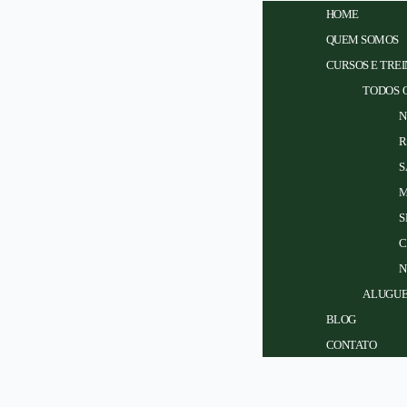
HOME
QUEM SOMOS
CURSOS E TRE
TODOS 
N
R
S
M
S
C
N
ALUGUE
BLOG
CONTATO